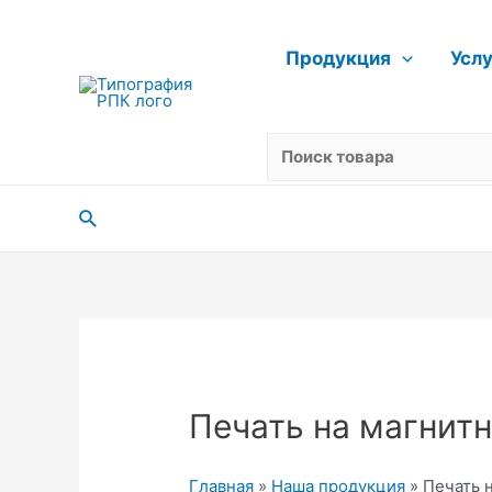
Перейти
к
Продукция
Усл
содержимому
Поиск
Печать на магнит
Главная
»
Наша продукция
»
Печать 